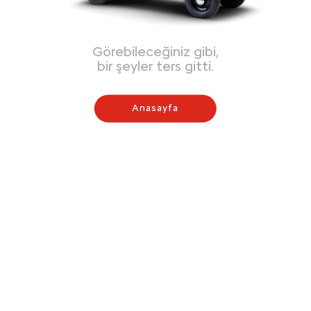
Görebileceğiniz gibi,
bir şeyler ters gitti.
Anasayfa