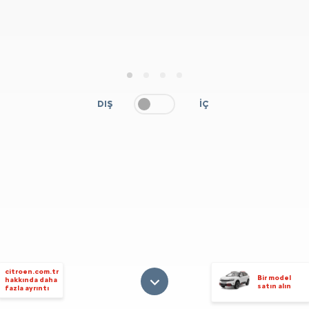
1
2
3
4
DIŞ
İÇ
citroen.com.tr
Bir model
hakkında daha
satın alın
fazla ayrıntı