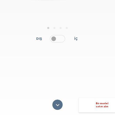
1
2
3
4
DIŞ
İÇ
Bir model
satın alın