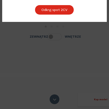
Odkryj spot 2CV
1
2
3
4
ZEWNĄTRZ
WNĘTRZE
Kup model