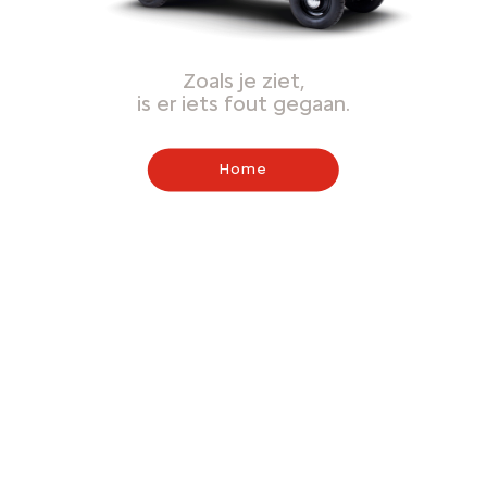
Zoals je ziet,
is er iets fout gegaan.
Home