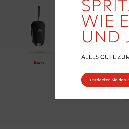
SPRIT
WIE 
UND 
ALLES GUTE ZU
Start
Entdecken Sie den 