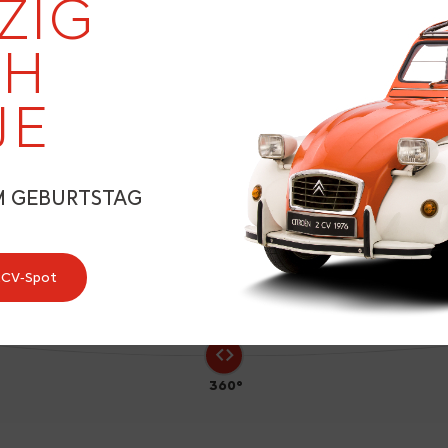
ZIG
EH
JE
0
M GEBURTSTAG
2CV‑Spot
360°