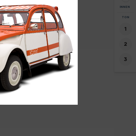
INNEN
ZOOM
TON
+
-
8